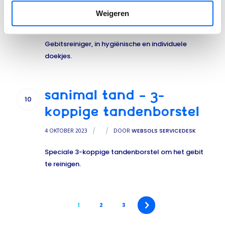
TANDDOEKJES
Weigeren
4 OKTOBER 2023
/
/
DOOR
WEBSOLS SERVICEDESK
Gebitsreiniger, in hygiënische en individuele
doekjes.
SANIMAL TAND – 3-
10
KOPPIGE TANDENBORSTEL
4 OKTOBER 2023
/
/
DOOR
WEBSOLS SERVICEDESK
Speciale 3-koppige tandenborstel om het gebit
te reinigen.
1
2
3