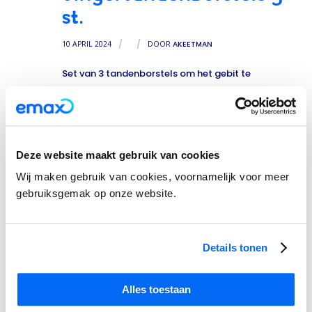
ST.
10 APRIL 2024
/
/
DOOR
AKEETMAN
Set van 3 tandenborstels om het gebit te
reinigen.
SANIMAL TAND – ANTI-
8
Deze website maakt gebruik van cookies
TANDPLAKPOEDER
Wij maken gebruik van cookies, voornamelijk voor meer
gebruiksgemak op onze website.
10 APRIL 2024
/
/
DOOR
AKEETMAN
Helpt tandplak en mondbacteriën te
verminderen
Details tonen
Alles toestaan
SANIMAL TAND –
9