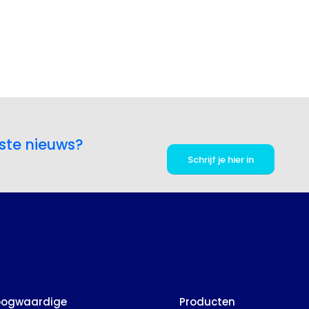
ste nieuws?
Schrijf je hier in
hoogwaardige
Producten