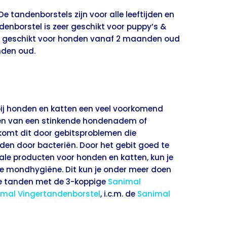
e tandenborstels zijn voor alle leeftijden en
enborstel is zeer geschikt voor puppy’s &
is geschikt voor honden vanaf 2 maanden oud
nden oud.
bij honden en katten een veel voorkomend
llen van een stinkende hondenadem of
omt dit door gebitsproblemen die
en door bacteriën. Door het gebit goed te
le producten voor honden en katten, kun je
e mondhygiëne. Dit kun je onder meer doen
e tanden met de 3-koppige
Sanimal
imal Vingertandenborstel
, i.c.m. de
Sanimal