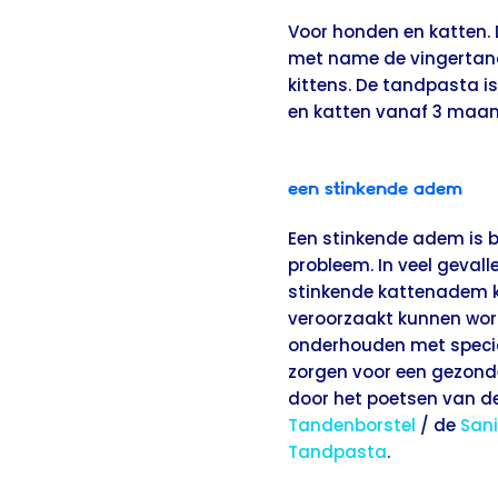
Voor honden en katten. D
met name de vingertand
kittens. De tandpasta 
en katten vanaf 3 maa
Een stinkende adem
Een stinkende adem is 
probleem. In veel geva
stinkende kattenadem k
veroorzaakt kunnen word
onderhouden met specia
zorgen voor een gezond
door het poetsen van d
Tandenborstel
/ de
San
Tandpasta
.