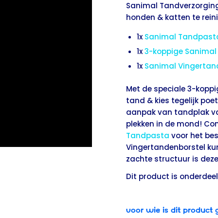
Sanimal Tandverzorgings
honden & katten te reini
1x
Sanimal Tandpast
1x
3-koppige Sanimal
1x
Sanimal Vingertan
Met de speciale 3-koppi
tand & kies tegelijk poe
aanpak van tandplak van
plekken in de mond! Co
Tandpasta
voor het bes
Vingertandenborstel kun
zachte structuur is deze
Dit product is onderdee
Voor wie is dit product 