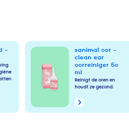
 –
SANIMAL OOG –
CLEAN EYE
 60
OOGREINIGER 30
ML
en
Reinigt de ogen en
d.
houdt ze gezond.