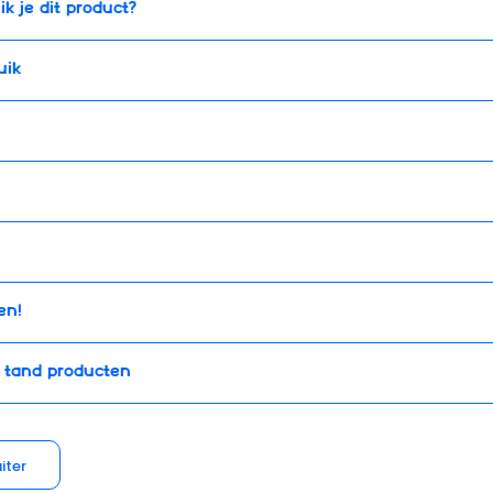
k je dit product?
uik
en!
 tand producten
uiter