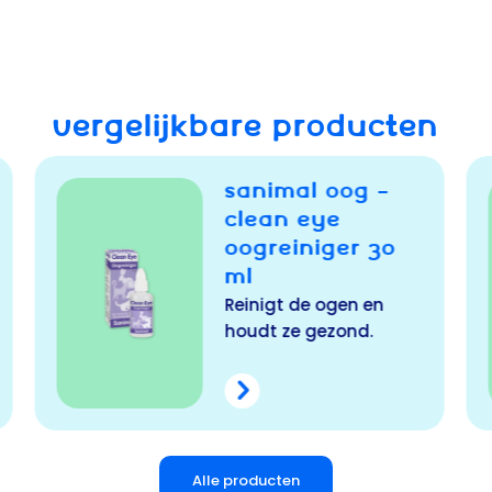
VERGELIJKBARE PRODUCTEN
EASYPILL
Maakt het geven van
tabletten & pillen
makkelijk
Alle producten