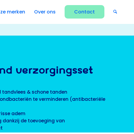
ze merken
Over ons
Contact
ND VERZORGINGSSET
 tandvlees & schone tanden
ondbacteriën te verminderen (antibacteriële
frisse adem
g dankzij de toevoeging van
t