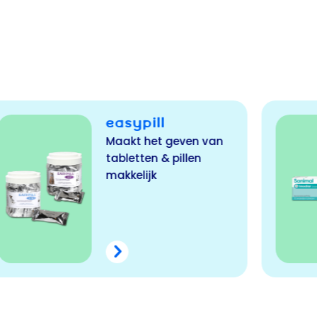
SANIMAL
SPIJSVERTERING –
IMODIAR
Deze tabletten helpen
bij dunne ontlasting.