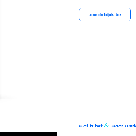
Lees de bijsluiter
&
Wat is het
waar werkt