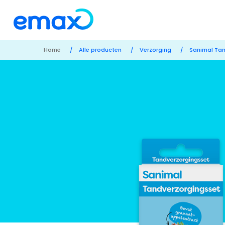
Home
/
Alle producten
/
Verzorging
/
Sanimal Tan