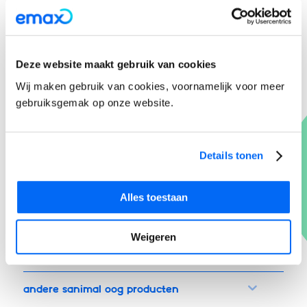
OOGDOEKJES:
Deze website maakt gebruik van cookies
Hoe vaak gebruik je dit product?
Wij maken gebruik van cookies, voornamelijk voor meer
Wijze van gebruik
gebruiksgemak op onze website.
Samenstelling
Details tonen
Bewaaradvies
Alles toestaan
Verwijderen
Weigeren
Waarschuwingen!
Andere Sanimal oog producten