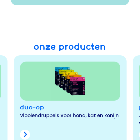
ONZE PRODUCTEN
PETBOX
Alles-in-1 product tegen vlooien, teken én
wormen